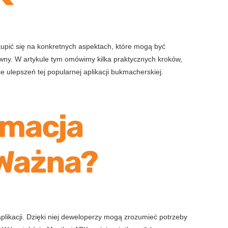
skupić się na konkretnych aspektach, które mogą być
wny. W artykule tym omówimy kilka praktycznych kroków,
ulepszeń tej popularnej aplikacji bukmacherskiej.
rmacja
 Ważna?
likacji. Dzięki niej deweloperzy mogą zrozumieć potrzeby