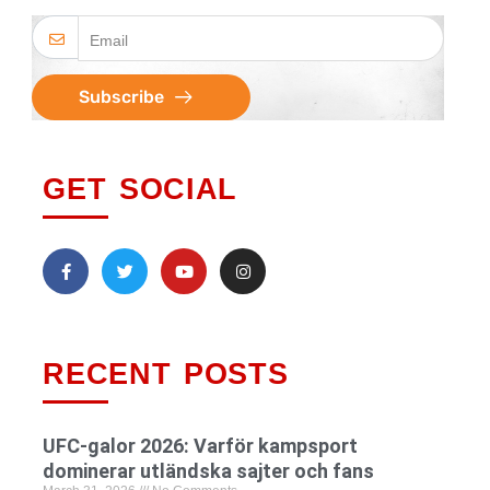
Subscribe
GET SOCIAL
RECENT POSTS
UFC-galor 2026: Varför kampsport
dominerar utländska sajter och fans