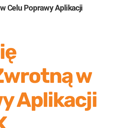
 w Celu Poprawy Aplikacji
ię
Zwrotną w
y Aplikacji
K