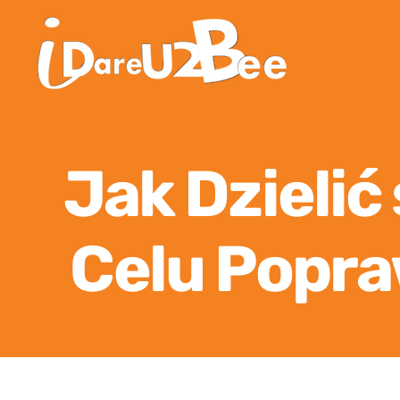
Jak Dzielić
Celu Popra