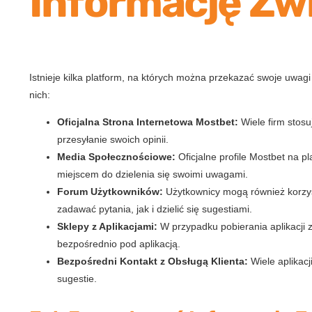
Informację Zw
Istnieje kilka platform, na których można przekazać swoje uwagi
nich:
Oficjalna Strona Internetowa Mostbet:
Wiele firm stosu
przesyłanie swoich opinii.
Media Społecznościowe:
Oficjalne profile Mostbet na 
miejscem do dzielenia się swoimi uwagami.
Forum Użytkowników:
Użytkownicy mogą również korzy
zadawać pytania, jak i dzielić się sugestiami.
Sklepy z Aplikacjami:
W przypadku pobierania aplikacji 
bezpośrednio pod aplikacją.
Bezpośredni Kontakt z Obsługą Klienta:
Wiele aplikacj
sugestie.