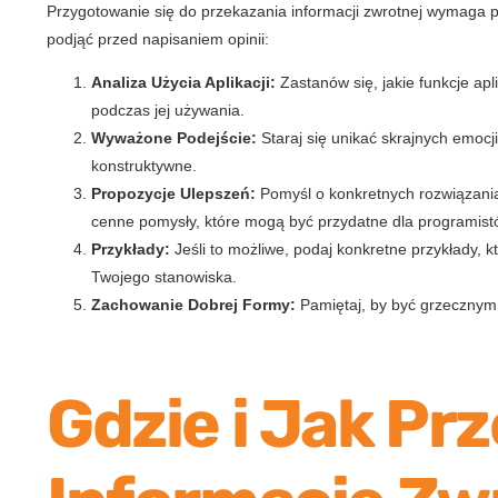
Przygotowanie się do przekazania informacji zwrotnej wymaga pr
podjąć przed napisaniem opinii:
Analiza Użycia Aplikacji:
Zastanów się, jakie funkcje apl
podczas jej używania.
Wyważone Podejście:
Staraj się unikać skrajnych emocj
konstruktywne.
Propozycje Ulepszeń:
Pomyśl o konkretnych rozwiązania
cenne pomysły, które mogą być przydatne dla programist
Przykłady:
Jeśli to możliwe, podaj konkretne przykłady, k
Twojego stanowiska.
Zachowanie Dobrej Formy:
Pamiętaj, by być grzecznym
Gdzie i Jak Pr