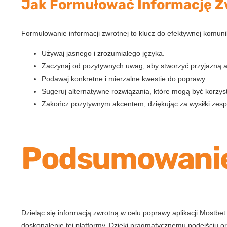
Jak Formułować Informację 
Formułowanie informacji zwrotnej to klucz do efektywnej komunikac
Używaj jasnego i zrozumiałego języka.
Zaczynaj od pozytywnych uwag, aby stworzyć przyjazną a
Podawaj konkretne i mierzalne kwestie do poprawy.
Sugeruj alternatywne rozwiązania, które mogą być korzys
Zakończ pozytywnym akcentem, dziękując za wysiłki zesp
Podsumowani
Dzieląc się informacją zwrotną w celu poprawy aplikacji Mostbe
doskonalenie tej platformy. Dzięki pragmatycznemu podejściu