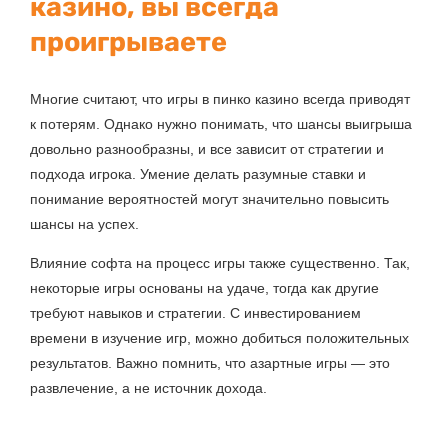
казино, вы всегда
проигрываете
Многие считают, что игры в пинко казино всегда приводят
к потерям. Однако нужно понимать, что шансы выигрыша
довольно разнообразны, и все зависит от стратегии и
подхода игрока. Умение делать разумные ставки и
понимание вероятностей могут значительно повысить
шансы на успех.
Влияние софта на процесс игры также существенно. Так,
некоторые игры основаны на удаче, тогда как другие
требуют навыков и стратегии. С инвестированием
времени в изучение игр, можно добиться положительных
результатов. Важно помнить, что азартные игры — это
развлечение, а не источник дохода.