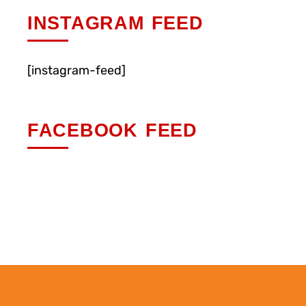
INSTAGRAM FEED
[instagram-feed]
FACEBOOK FEED