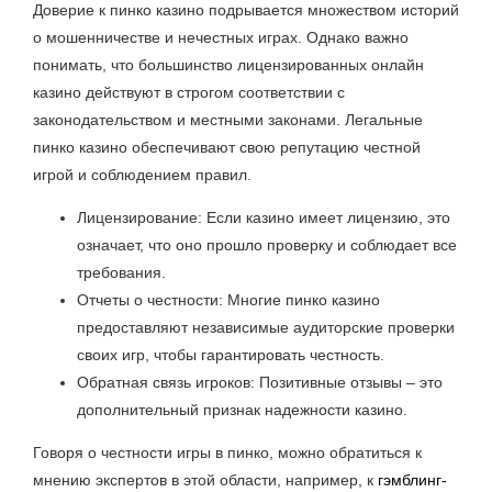
Доверие к пинко казино подрывается множеством историй
о мошенничестве и нечестных играх. Однако важно
понимать, что большинство лицензированных онлайн
казино действуют в строгом соответствии с
законодательством и местными законами. Легальные
пинко казино обеспечивают свою репутацию честной
игрой и соблюдением правил.
Лицензирование: Если казино имеет лицензию, это
означает, что оно прошло проверку и соблюдает все
требования.
Отчеты о честности: Многие пинко казино
предоставляют независимые аудиторские проверки
своих игр, чтобы гарантировать честность.
Обратная связь игроков: Позитивные отзывы – это
дополнительный признак надежности казино.
Говоря о честности игры в пинко, можно обратиться к
мнению экспертов в этой области, например, к
гэмблинг-