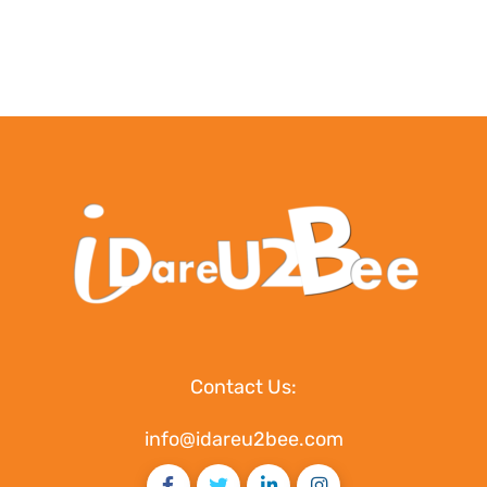
Contact Us:
info@idareu2bee.com