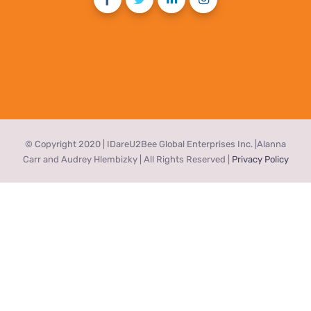
© Copyright 2020 | IDareU2Bee Global Enterprises Inc. |Alanna
Carr and Audrey Hlembizky | All Rights Reserved |
Privacy Policy