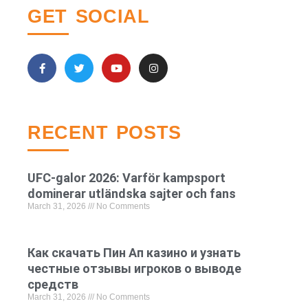
GET SOCIAL
RECENT POSTS
UFC-galor 2026: Varför kampsport
dominerar utländska sajter och fans
March 31, 2026
No Comments
Как скачать Пин Ап казино и узнать
честные отзывы игроков о выводе
средств
March 31, 2026
No Comments